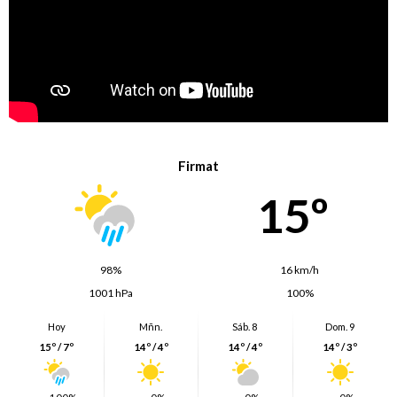
Firmat
15º
98%
16 km/h
1001 hPa
100%
Hoy
Mñn.
Sáb. 8
Dom. 9
15º / 7º
14º / 4º
14º / 4º
14º / 3º