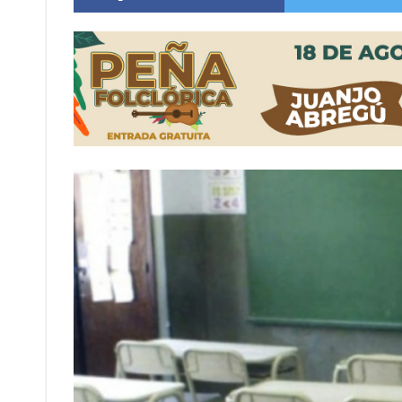
Villada: evalúan obras preventivas ante posibl
Elortondo: avanza el plan de pavimentación co