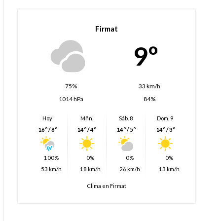
Firmat
9º
75%
33 km/h
1014 hPa
84%
Hoy
Mñn.
Sáb. 8
Dom. 9
16º / 8º
14º / 4º
14º / 5º
14º / 3º
100%
0%
0%
0%
53 km/h
18 km/h
26 km/h
13 km/h
Clima en Firmat