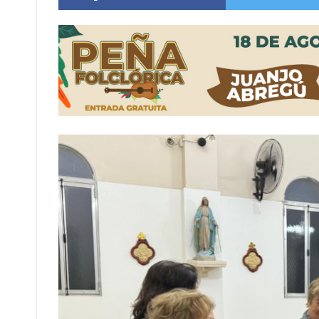
Vuelve el básquet: este viernes arranca el C
Güemes y Mariano Vera