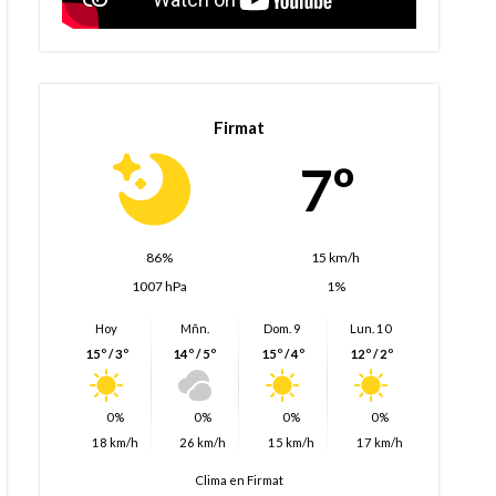
Firmat
7º
86%
15 km/h
1007 hPa
1%
Hoy
Mñn.
Dom. 9
Lun. 10
15º / 3º
14º / 5º
15º / 4º
12º / 2º
0%
0%
0%
0%
18 km/h
26 km/h
15 km/h
17 km/h
Clima en Firmat