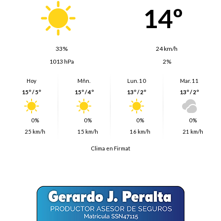
14º
33%
24 km/h
1013 hPa
2%
Hoy
Mñn.
Lun. 10
Mar. 11
15º / 5º
15º / 4º
13º / 2º
13º / 2º
0%
0%
0%
0%
25 km/h
15 km/h
16 km/h
21 km/h
Clima en Firmat