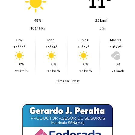
11º
48%
25 km/h
1014 hPa
5%
Hoy
Mñn.
Lun. 10
Mar. 11
15º / 5º
15º / 4º
13º / 2º
13º / 2º
0%
0%
0%
0%
25 km/h
15 km/h
16 km/h
21 km/h
Clima en Firmat