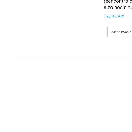
reencontró c
hizo posible
7 agosto, 2026
Abrir mas ar