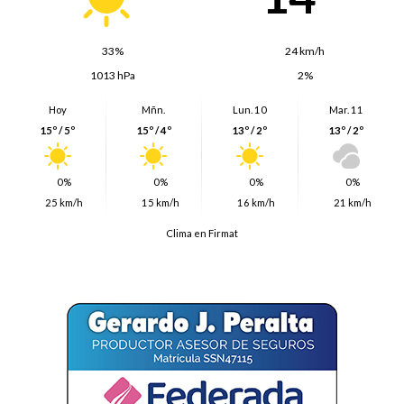
33%
24 km/h
1013 hPa
2%
Hoy
Mñn.
Lun. 10
Mar. 11
15º / 5º
15º / 4º
13º / 2º
13º / 2º
0%
0%
0%
0%
25 km/h
15 km/h
16 km/h
21 km/h
Clima en Firmat