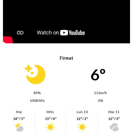
Firmat
6º
89%
11 km/h
1008 hPa
0%
Hoy
Mñn.
Lun. 10
Mar. 11
14º / 5º
15º / 4º
12º / 2º
12º / 3º