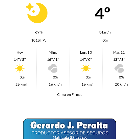
4º
69%
8 km/h
1018 hPa
0%
Hoy
Mñn.
Lun. 10
Mar. 11
14º / 5º
16º / 1º
14º / 0º
13º / 3º
0%
0%
0%
0%
26 km/h
16 km/h
16 km/h
20 km/h
Clima en Firmat