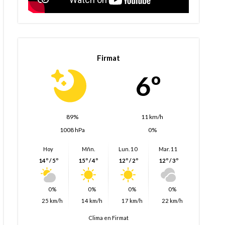
Firmat
6º
89%
11 km/h
1008 hPa
0%
Hoy
Mñn.
Lun. 10
Mar. 11
14º / 5º
15º / 4º
12º / 2º
12º / 3º
0%
0%
0%
0%
25 km/h
14 km/h
17 km/h
22 km/h
Clima en Firmat