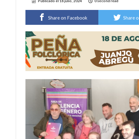
Publicado el
18 julio, 2024
0 second read
Firmat: “Codo a codo” lanza una campaña de re
Share on Facebook
Share o
Vuelve el básquet: este viernes arranca el C