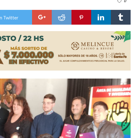
0
colección de golosinas para agasajar a los niños en su día
n Twitter
lausura con agenda confirmada y planteles renovados