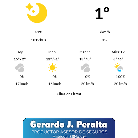
1º
61%
8 km/h
1019 hPa
0%
Hoy
Mñn.
Mar. 11
Miér. 12
15º / 2º
13º / -1º
13º / 3º
8º / 6º
0%
0%
0%
100%
17 km/h
16 km/h
20 km/h
20 km/h
Clima en Firmat