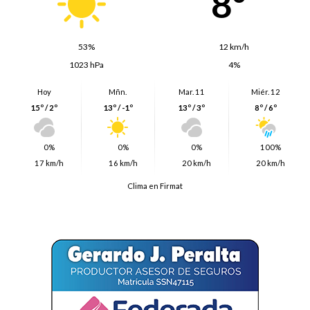
8º
53%
12 km/h
1023 hPa
4%
Hoy
Mñn.
Mar. 11
Miér. 12
15º / 2º
13º / -1º
13º / 3º
8º / 6º
0%
0%
0%
100%
17 km/h
16 km/h
20 km/h
20 km/h
Clima en Firmat