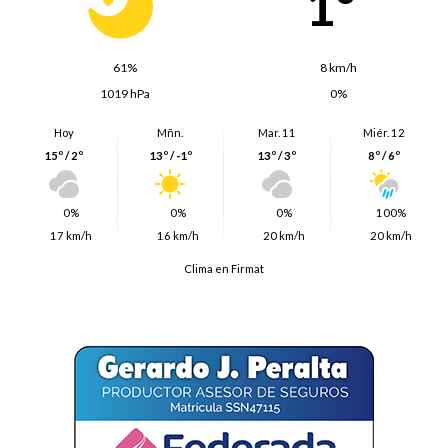
1º
61%
8 km/h
1019 hPa
0%
Hoy
Mñn.
Mar. 11
Miér. 12
15º / 2º
13º / -1º
13º / 3º
8º / 6º
0%
0%
0%
100%
17 km/h
16 km/h
20 km/h
20 km/h
Clima en Firmat