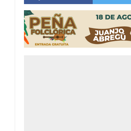
Firmat: “Codo a codo” lanza una campaña de re
Vuelve el básquet: este viernes arranca el C