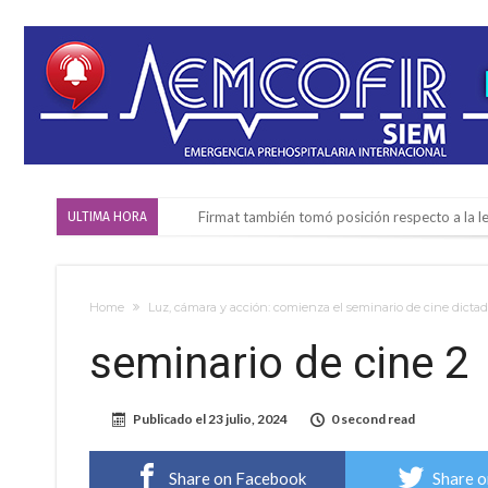
Firmat también tomó posición respecto a la le
ULTIMA HORA
“La medicina nos salvó”: la emotiva historia d
Firmat será sede del segundo Torneo Regiona
Home
Luz, cámara y acción: comienza el seminario de cine dictad
Vassalli: en potencial y con fechas diferidas,
seminario de cine 2
Firmat: avanza la investigación de dos emple
Villada: el viento provocó el desprendimiento 
Publicado el
23 julio, 2024
0 second read
Violento robo en la zona rural de Firmat: ma
Colecta solidaria de juguetes en Firmat para el
Share on Facebook
Share o