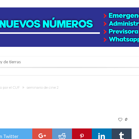
y de tierras
e la firmatense que se recibió de médica y se reencontró con el doctor que hi
l de Básquet 3×3 Inclusivo
o por el CUF
seminario de cine 2
 la empresa reformula sus anuncios a los trabajadores
adas del Juzgado de Faltas por presuntas irregularidades
del techo del galpón del ferrocarril
0
niataron a una pareja de adultos mayores
 EPI y el Hospital Vilela
n Twitter