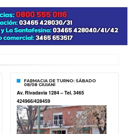
zo posible su nacimiento
FARMACIA DE TURNO: SÁBADO
08/08 GIUIANI
Av. Rivadavia 1284 –
Tel. 3465
424966/428459