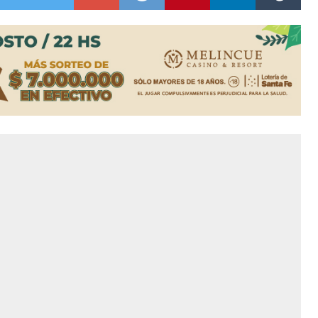
colección de golosinas para agasajar a los niños en su día
lausura con agenda confirmada y planteles renovados