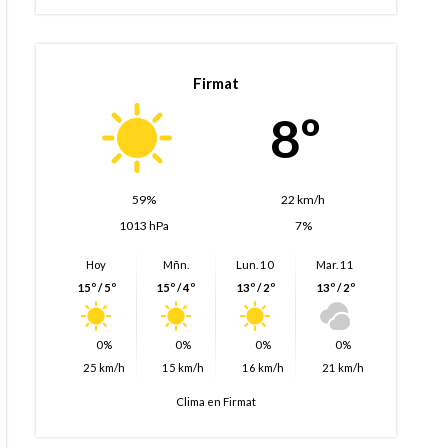
Firmat
8º
59%
22 km/h
1013 hPa
7%
Hoy
Mñn.
Lun. 10
Mar. 11
15º / 5º
15º / 4º
13º / 2º
13º / 2º
0%
0%
0%
0%
25 km/h
15 km/h
16 km/h
21 km/h
Clima en Firmat