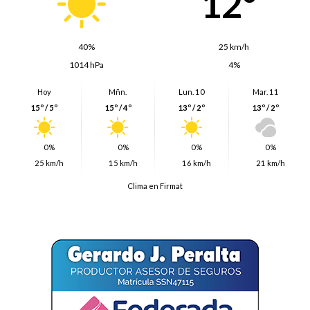
12º
40%
25 km/h
1014 hPa
4%
Hoy
Mñn.
Lun. 10
Mar. 11
15º / 5º
15º / 4º
13º / 2º
13º / 2º
0%
0%
0%
0%
25 km/h
15 km/h
16 km/h
21 km/h
Clima en Firmat