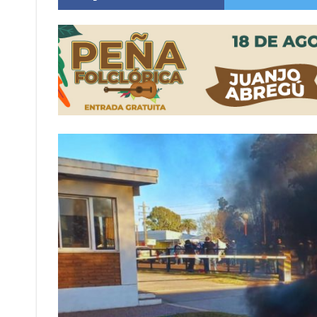
Distinguieron a Ramiro Maldonado, el campe
Villada: evalúan obras preventivas ante posibl