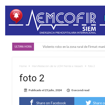
Violento robo en la zona rural de Firmat: ma
ULTIMA HORA
Colecta solidaria de juguetes en Firmat para el
Firmat: “Codo a codo” lanza una campaña de re
Home
Manifestación de la UOM frente a Vassalli
foto 2
Vuelve el básquet: este viernes arranca el C
foto 2
Güemes y Mariano Vera
Alerta meteorológico: el SMN advierte por to
Publicado el
25 julio, 2024
0 second read
¿Llega un “Súper Niño”?: De Benedictis aclara l
Cañada del Ucle se prepara para la 5ª edició
Share on Facebook
Share o