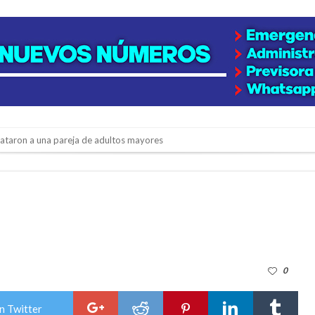
niataron a una pareja de adultos mayores
 EPI y el Hospital Vilela
colección de golosinas para agasajar a los niños en su día
lausura con agenda confirmada y planteles renovados
rmentas fuertes y ráfagas que podrían superar los 80 km/h
0
os mitos y analiza el impacto real en la región
n de la Expo Dose
n Twitter