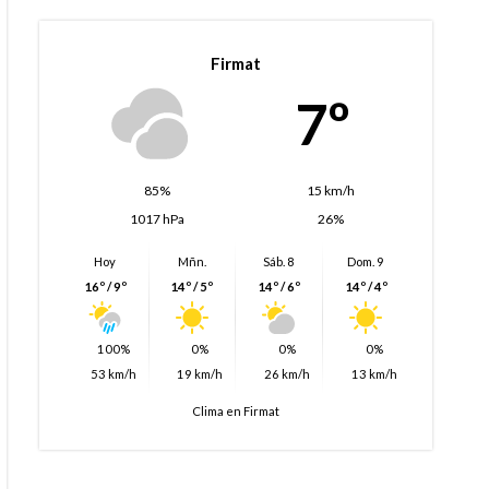
Firmat
7º
85%
15 km/h
1017 hPa
26%
Hoy
Mñn.
Sáb. 8
Dom. 9
16º / 9º
14º / 5º
14º / 6º
14º / 4º
100%
0%
0%
0%
53 km/h
19 km/h
26 km/h
13 km/h
Clima en Firmat