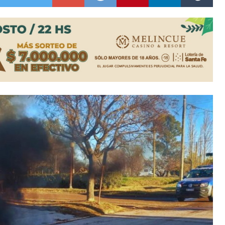
ón juvenil de malambo de Los Quirquinchos
es lluvias intensas