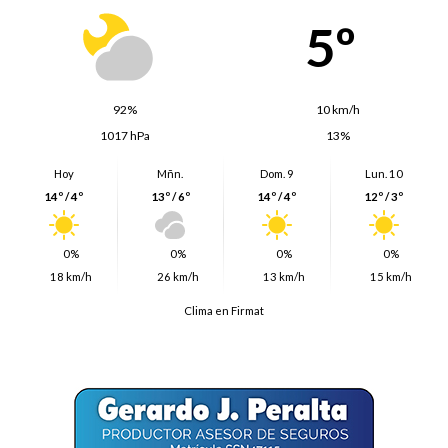
5º
92%
10 km/h
1017 hPa
13%
Hoy
Mñn.
Dom. 9
Lun. 10
14º / 4º
13º / 6º
14º / 4º
12º / 3º
0%
0%
0%
0%
18 km/h
26 km/h
13 km/h
15 km/h
Clima en Firmat