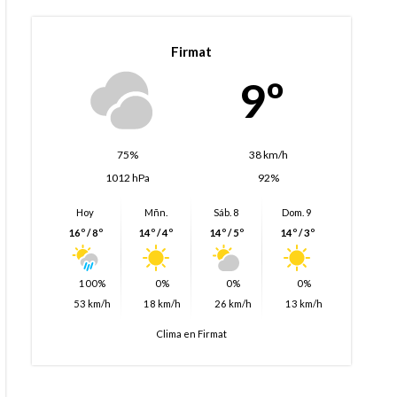
Firmat
9º
75%
38 km/h
1012 hPa
92%
Hoy
Mñn.
Sáb. 8
Dom. 9
16º / 8º
14º / 4º
14º / 5º
14º / 3º
100%
0%
0%
0%
53 km/h
18 km/h
26 km/h
13 km/h
Clima en Firmat