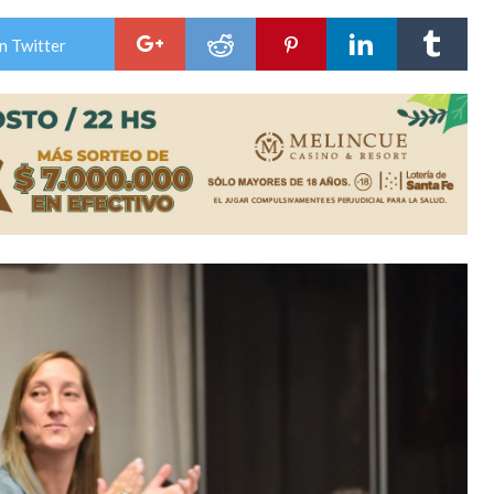
es lluvias intensas
n Twitter
n la licitación de cinco nuevas cuadras