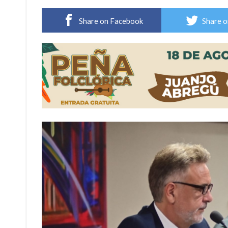
Villada: evalúan obras preventivas ante posibl
Share on Facebook
Share o
Elortondo: avanza el plan de pavimentación co