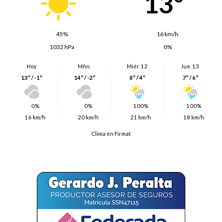
13º
45%
16 km/h
1032 hPa
0%
Hoy
Mñn.
Miér. 12
Jue. 13
13º / -1º
14º / -2º
8º / 4º
7º / 6º
0%
0%
100%
100%
16 km/h
20 km/h
21 km/h
18 km/h
Clima en Firmat