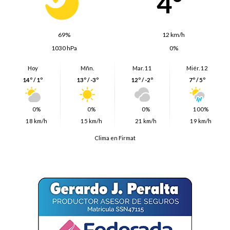
4º
69%
12 km/h
1030 hPa
0%
Hoy
Mñn.
Mar. 11
Miér. 12
14º / 1º
13º / -3º
12º / -2º
7º / 5º
0%
0%
0%
100%
18 km/h
15 km/h
21 km/h
19 km/h
Clima en Firmat