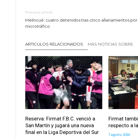
Previous article
Melincué: cuatro detenidos tras cinco allanamientos por
microtráfico
ARTICULOS RELACIONADOS
MAS NOTICIAS SOBRE
Reserva: Firmat F.B.C. venció a
Firmat tamb
San Martín y jugará una nueva
respecto a la
final en la Liga Deportiva del Sur
7 agosto, 2026