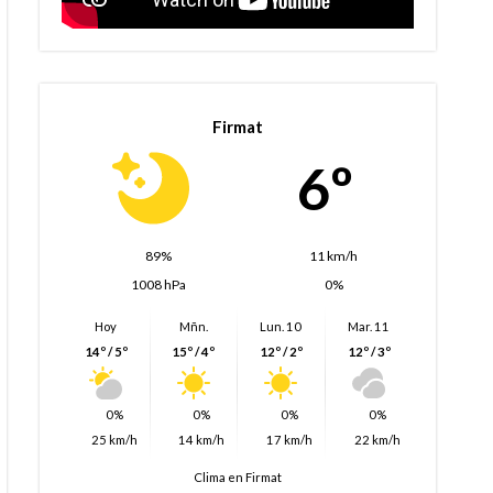
Firmat
6º
89%
11 km/h
1008 hPa
0%
Hoy
Mñn.
Lun. 10
Mar. 11
14º / 5º
15º / 4º
12º / 2º
12º / 3º
0%
0%
0%
0%
25 km/h
14 km/h
17 km/h
22 km/h
Clima en Firmat