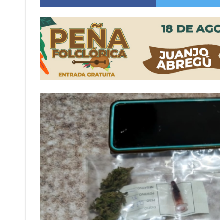
Firmat: “Codo a codo” lanza una campaña de re
Vuelve el básquet: este viernes arranca el C