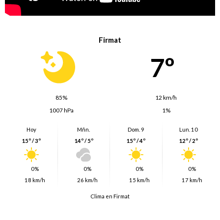
Firmat
7º
85%
12 km/h
1007 hPa
1%
Hoy
Mñn.
Dom. 9
Lun. 10
15º / 3º
14º / 5º
15º / 4º
12º / 2º
0%
0%
0%
0%
18 km/h
26 km/h
15 km/h
17 km/h
Clima en Firmat