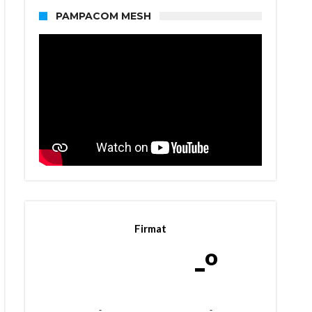
PAMPACOM MESH
Firmat
-º
-
-