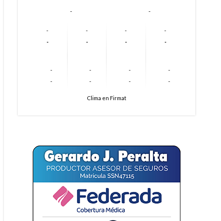
-
-
-
-
-
-
-
-
-
-
-
-
-
-
-
-
-
-
Clima en Firmat