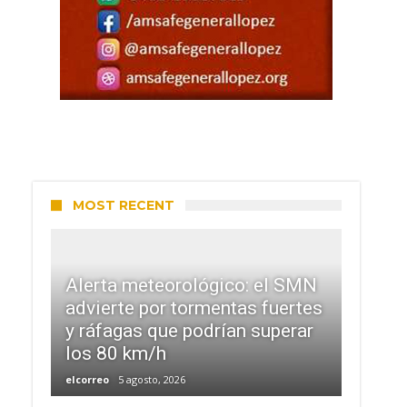
MOST RECENT
Alerta meteorológico: el SMN
advierte por tormentas fuertes
y ráfagas que podrían superar
los 80 km/h
elcorreo
5 agosto, 2026