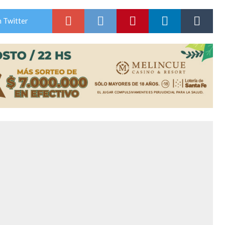
n David fue citada a la Selección Argentina
 Twitter
e Casino Melincué