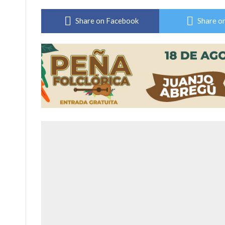
Sueño albiceleste: la arquera firmatense Jazmí
Share on Facebook
Share on
Roxana Carabajal dejó su huella en la peña d