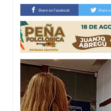
Comienza una mesa de lectura sobre literatur
Share on Facebook
Share o
Sueño albiceleste: la arquera firmatense Jazmí