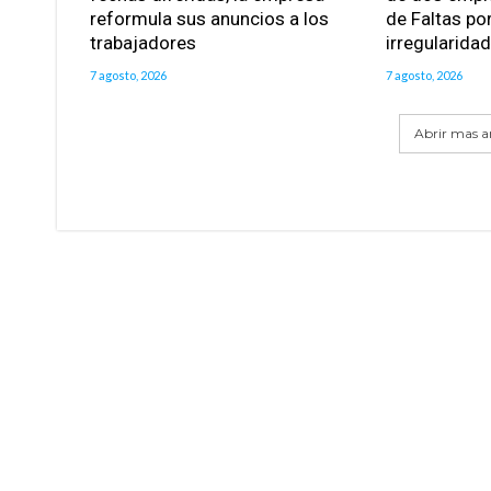
reformula sus anuncios a los
de Faltas po
trabajadores
irregularida
7 agosto, 2026
7 agosto, 2026
Abrir mas ar