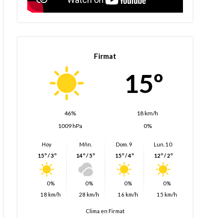
Firmat
15º
46%
18 km/h
1009 hPa
0%
Hoy
Mñn.
Dom. 9
Lun. 10
15º / 3º
14º / 5º
15º / 4º
12º / 2º
0%
0%
0%
0%
18 km/h
28 km/h
16 km/h
15 km/h
Clima en Firmat