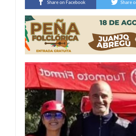
Share on Facebook
Share o
¿Llega un “Súper Niño”?: De Benedictis aclara l
Cañada del Ucle se prepara para la 5ª edició