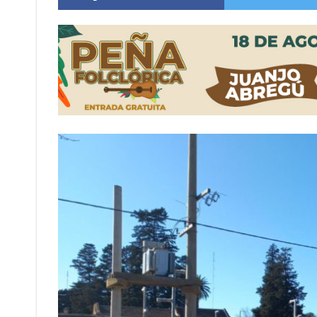
Distinguieron a Ramiro Maldonado, el campe
Villada: evalúan obras preventivas ante posibl