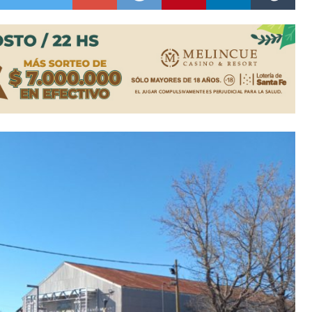
ón juvenil de malambo de Los Quirquinchos
es lluvias intensas