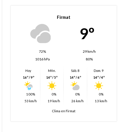
Firmat
9º
72%
29 km/h
1016 hPa
80%
Hoy
Mñn.
Sáb. 8
Dom. 9
16º / 9º
14º / 5º
14º / 6º
14º / 4º
100%
0%
0%
0%
53 km/h
19 km/h
26 km/h
13 km/h
Clima en Firmat