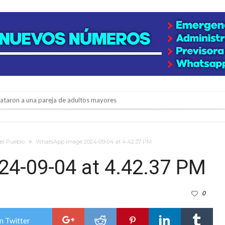
niataron a una pareja de adultos mayores
 EPI y el Hospital Vilela
colección de golosinas para agasajar a los niños en su día
del Pueblo
WhatsApp Image 2024-09-04 at 4.42.37 PM
lausura con agenda confirmada y planteles renovados
4-09-04 at 4.42.37 PM
rmentas fuertes y ráfagas que podrían superar los 80 km/h
0
os mitos y analiza el impacto real en la región
n de la Expo Dose
n Twitter