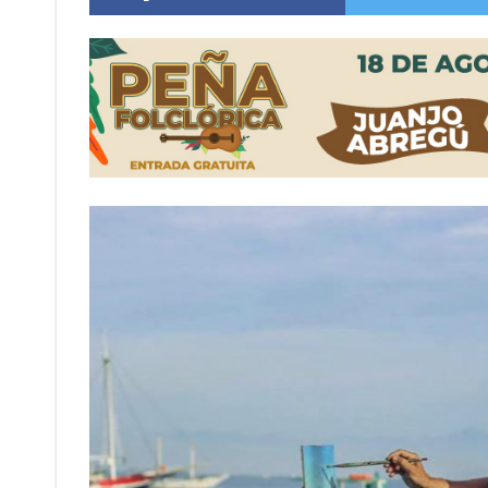
Firmat: “Codo a codo” lanza una campaña de re
Vuelve el básquet: este viernes arranca el C