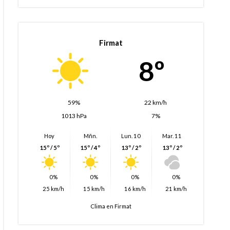
Firmat
8º
59%
22 km/h
1013 hPa
7%
Hoy
Mñn.
Lun. 10
Mar. 11
15º / 5º
15º / 4º
13º / 2º
13º / 2º
0%
0%
0%
0%
25 km/h
15 km/h
16 km/h
21 km/h
Clima en Firmat