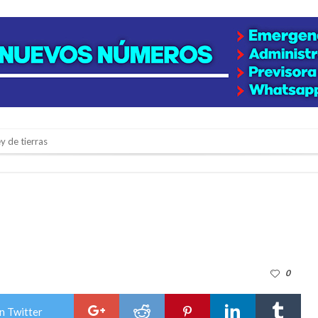
y de tierras
e la firmatense que se recibió de médica y se reencontró con el doctor que hi
l de Básquet 3×3 Inclusivo
 la empresa reformula sus anuncios a los trabajadores
adas del Juzgado de Faltas por presuntas irregularidades
del techo del galpón del ferrocarril
0
niataron a una pareja de adultos mayores
 EPI y el Hospital Vilela
n Twitter