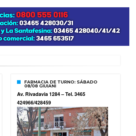
zo posible su nacimiento
FARMACIA DE TURNO: SÁBADO
08/08 GIUIANI
Av. Rivadavia 1284 –
Tel. 3465
424966/428459