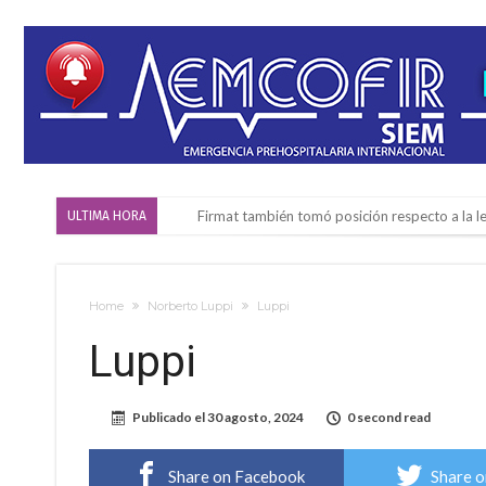
Firmat también tomó posición respecto a la le
ULTIMA HORA
“La medicina nos salvó”: la emotiva historia d
Firmat será sede del segundo Torneo Regiona
Home
Norberto Luppi
Luppi
Vassalli: en potencial y con fechas diferidas,
Luppi
Firmat: avanza la investigación de dos emple
Villada: el viento provocó el desprendimiento 
Publicado el
30 agosto, 2024
0 second read
Violento robo en la zona rural de Firmat: ma
Colecta solidaria de juguetes en Firmat para el
Share on Facebook
Share o