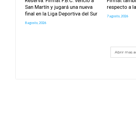
Reserva: Firmat F.B.C. venció a
Firmat tamb
San Martín y jugará una nueva
respecto a la
final en la Liga Deportiva del Sur
7 agosto, 2026
8 agosto, 2026
Abrir mas ar