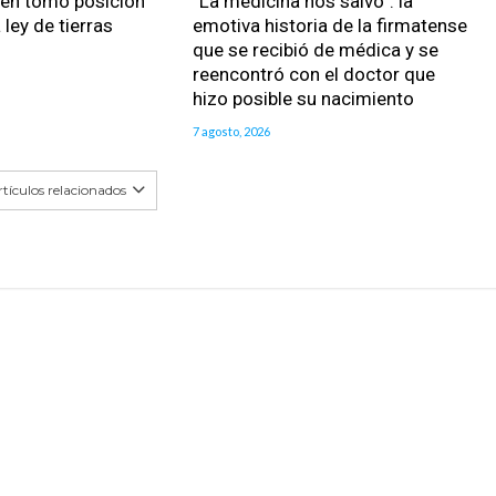
ién tomó posición
“La medicina nos salvó”: la
 ley de tierras
emotiva historia de la firmatense
que se recibió de médica y se
reencontró con el doctor que
hizo posible su nacimiento
7 agosto, 2026
tículos relacionados