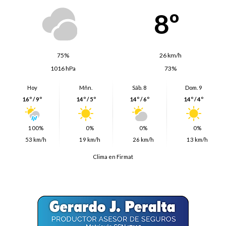
8º
75%
26 km/h
1016 hPa
73%
Hoy
Mñn.
Sáb. 8
Dom. 9
16º / 9º
14º / 5º
14º / 6º
14º / 4º
100%
0%
0%
0%
53 km/h
19 km/h
26 km/h
13 km/h
Clima en Firmat