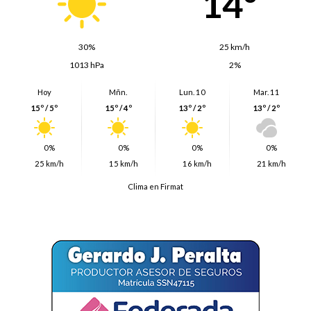
14º
30%
25 km/h
1013 hPa
2%
Hoy
Mñn.
Lun. 10
Mar. 11
15º / 5º
15º / 4º
13º / 2º
13º / 2º
0%
0%
0%
0%
25 km/h
15 km/h
16 km/h
21 km/h
Clima en Firmat