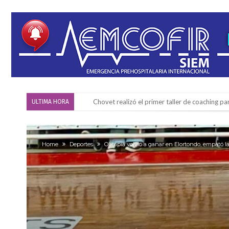
Chovet realizó el primer taller de coaching 
ULTIMA HORA
Confirmaron la fecha de la maratón “Gödeken
Comienza una mesa de lectura sobre literatur
Home
Deportes
Olimpia volvió a ganar en Elortondo, empató la
Sueño albiceleste: la arquera firmatense Jazmí
Roxana Carabajal dejó su huella en la peña d
Clima: comienza un trimestre cálido y con prec