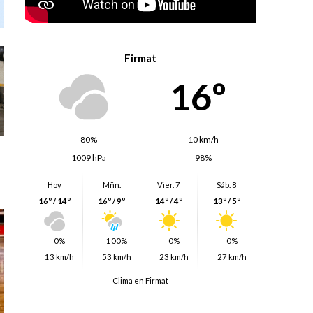
Firmat
16º
80%
10 km/h
1009 hPa
98%
Hoy
Mñn.
Vier. 7
Sáb. 8
16º / 14º
16º / 9º
14º / 4º
13º / 5º
0%
100%
0%
0%
13 km/h
53 km/h
23 km/h
27 km/h
Clima en Firmat