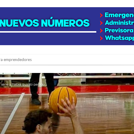
para emprendedores
 Corre”
a japonesa en la Biblioteca Popular Nosotros
 serie y habrá quinto partido
n David fue citada a la Selección Argentina
e Casino Melincué
ipitaciones para el sur santafesino