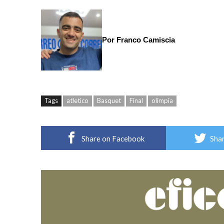
Por Franco Camiscia
Tags
atletico
Basquet
Final
olimpia
Share on Facebook
Shar