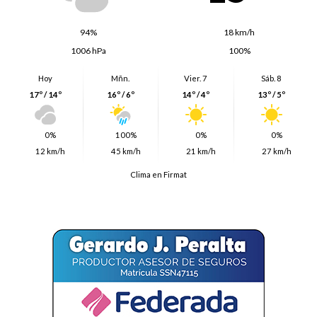
94%
18 km/h
1006 hPa
100%
Hoy
Mñn.
Vier. 7
Sáb. 8
17º / 14º
16º / 6º
14º / 4º
13º / 5º
0%
100%
0%
0%
12 km/h
45 km/h
21 km/h
27 km/h
Clima en Firmat