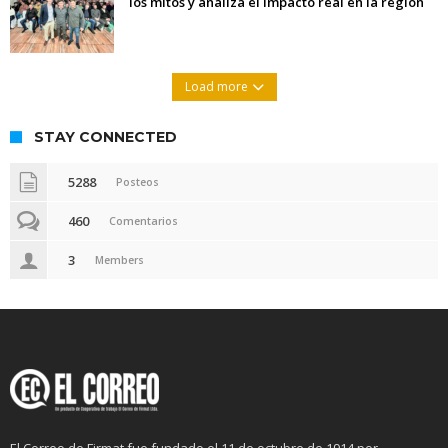
los mitos y analiza el impacto real en la región
Load more
STAY CONNECTED
5288
Posteos
460
Comentarios
3
Members