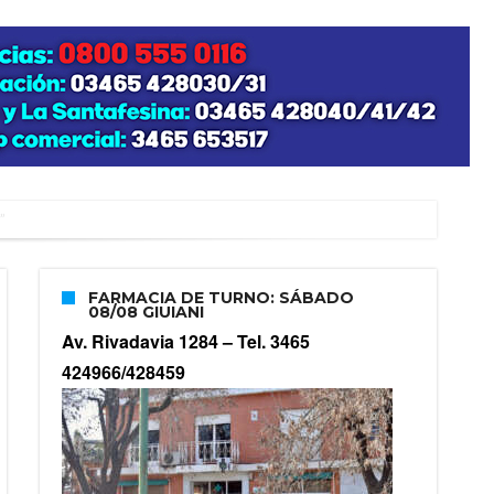
”
FARMACIA DE TURNO: SÁBADO
08/08 GIUIANI
zo posible su nacimiento
Av. Rivadavia 1284 –
Tel. 3465
424966/428459