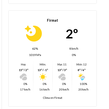
Firmat
2º
62%
8 km/h
1019 hPa
0%
Hoy
Mñn.
Mar. 11
Miér. 12
15º / 2º
13º / -1º
13º / 3º
8º / 6º
0%
0%
0%
100%
17 km/h
16 km/h
20 km/h
20 km/h
Clima en Firmat