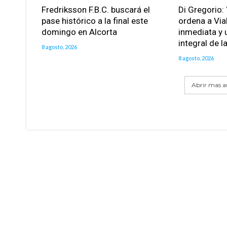
Fredriksson F.B.C. buscará el
Di Gregorio: 
pase histórico a la final este
ordena a Via
domingo en Alcorta
inmediata y 
integral de l
8 agosto, 2026
8 agosto, 2026
Abrir mas ar