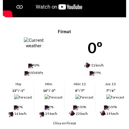
Firmat
0º
89%
11 km/h
1034 hPa
59%
Hoy
Mñn.
Miér. 12
Jue. 13
13º / -1º
14º / -3º
8º / 7º
7º / 6º
0%
0%
100%
100%
16 km/h
19 km/h
23 km/h
19 km/h
Clima en Firmat