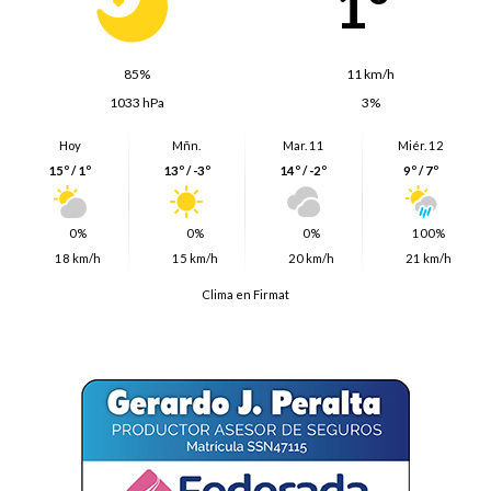
1º
85%
11 km/h
1033 hPa
3%
Hoy
Mñn.
Mar. 11
Miér. 12
15º / 1º
13º / -3º
14º / -2º
9º / 7º
0%
0%
0%
100%
18 km/h
15 km/h
20 km/h
21 km/h
Clima en Firmat