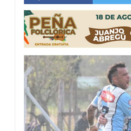
Vuelve el básquet: este viernes arranca el C
Güemes y Mariano Vera