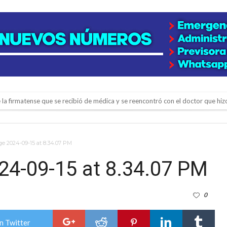
e la firmatense que se recibió de médica y se reencontró con el doctor que hi
l de Básquet 3×3 Inclusivo
 la empresa reformula sus anuncios a los trabajadores
 2024-09-15 at 8.34.07 PM
adas del Juzgado de Faltas por presuntas irregularidades
4-09-15 at 8.34.07 PM
del techo del galpón del ferrocarril
niataron a una pareja de adultos mayores
0
 EPI y el Hospital Vilela
colección de golosinas para agasajar a los niños en su día
n Twitter