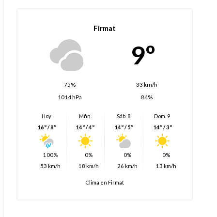
Firmat
9º
75%
33 km/h
1014 hPa
84%
Hoy
Mñn.
Sáb. 8
Dom. 9
16º / 8º
14º / 4º
14º / 5º
14º / 3º
100%
0%
0%
0%
53 km/h
18 km/h
26 km/h
13 km/h
Clima en Firmat