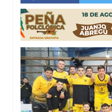
Villada: evalúan obras preventivas ante posibl
Elortondo: avanza el plan de pavimentación co