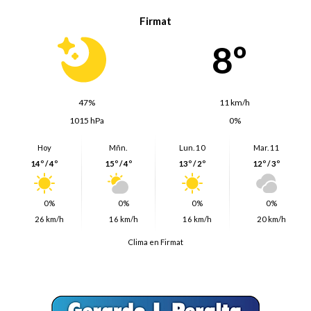
Firmat
8º
47%
11 km/h
1015 hPa
0%
Hoy
Mñn.
Lun. 10
Mar. 11
14º / 4º
15º / 4º
13º / 2º
12º / 3º
0%
0%
0%
0%
26 km/h
16 km/h
16 km/h
20 km/h
Clima en Firmat