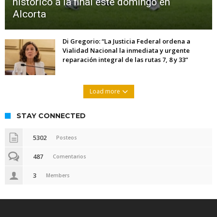
histórico a la final este domingo en
Alcorta
Di Gregorio: “La Justicia Federal ordena a
Vialidad Nacional la inmediata y urgente
reparación integral de las rutas 7, 8 y 33”
Load more
STAY CONNECTED
5302
Posteos
487
Comentarios
3
Members