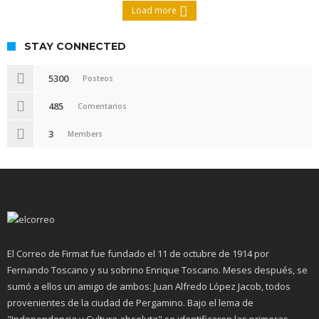
Load more
STAY CONNECTED
5300
Posteos
485
Comentarios
3
Members
El Correo de Firmat fue fundado el 11 de octubre de 1914 por
Fernando Toscano y su sobrino Enrique Toscano. Meses después, se
sumó a ellos un amigo de ambos: Juan Alfredo López Jacob, todos
provenientes de la ciudad de Pergamino. Bajo el lema de