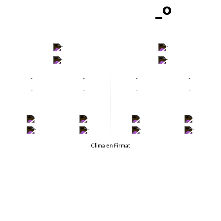
-º
-
-
-
-
-
-
-
-
-
-
-
-
-
-
-
-
-
-
-
-
Clima en Firmat