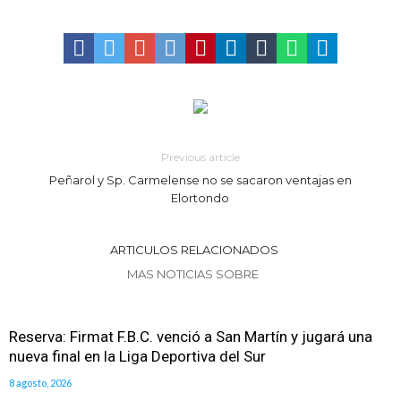
golosinas para agasajar a los niños en su día
Vuelve el básquet: este viernes arranca el Clausura con agenda
confirmada y planteles renovados
Previous article
Peñarol y Sp. Carmelense no se sacaron ventajas en
Elortondo
ARTICULOS RELACIONADOS
MAS NOTICIAS SOBRE
Reserva: Firmat F.B.C. venció a San Martín y jugará una
nueva final en la Liga Deportiva del Sur
8 agosto, 2026