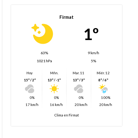
Firmat
1º
63%
9 km/h
1021 hPa
5%
Hoy
Mñn.
Mar. 11
Miér. 12
15º / 2º
13º / -1º
13º / 3º
8º / 6º
0%
0%
0%
100%
17 km/h
16 km/h
20 km/h
20 km/h
Clima en Firmat