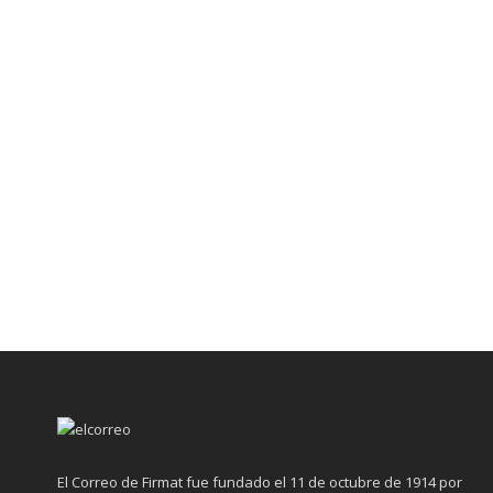
El Correo de Firmat fue fundado el 11 de octubre de 1914 por