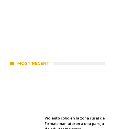
MOST RECENT
Villada: el viento provocó el
desprendimiento del techo del
galpón del ferrocarril
elcorreo
6 agosto, 2026
Violento robo en la zona rural de
Firmat: maniataron a una pareja
de adultos mayores