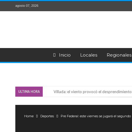
agosto 07, 2026
Inicio
Locales
Regionales
Villada: el viento provocó el desprendimiento 
ULTIMA HORA
Violento robo en la zona rural de Firmat: ma
Colecta solidaria de juguetes en Firmat para el
Home
Deportes
Pre Federal: este viernes se jugará el segundo
Firmat: “Codo a codo” lanza una campaña de re
Vuelve el básquet: este viernes arranca el C