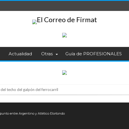
Actualidad
Otras
Guía de PROFESIONALES
del techo del galpón del ferrocarril
niataron a una pareja de adultos mayores
 EPI y el Hospital Vilela
 punto entre Argentino y Atlético Elortondo
colección de golosinas para agasajar a los niños en su día
lausura con agenda confirmada y planteles renovados