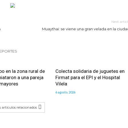
Next artic
á
Muaythai: se viene una gran velada en la ciuda
DEPORTES
bo en la zona rural de
Colecta solidaria de juguetes en
iataron a una pareja
Firmat para el EPI y el Hospital
 mayores
Vilela
6 agosto, 2026
 artículos relacionados