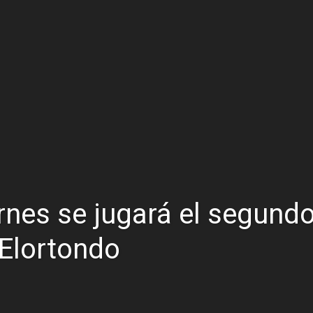
rmentas fuertes y ráfagas que podrían superar los 80 km/h
os mitos y analiza el impacto real en la región
n de la Expo Dose
ón juvenil de malambo de Los Quirquinchos
es lluvias intensas
ernes se jugará el segund
 Elortondo