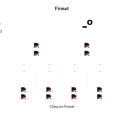
Firmat
-º
le
d
-
-
-
-
-
-
-
-
-
-
-
-
-
-
-
-
-
-
-
-
Clima en Firmat