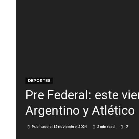
Güemes y Mariano Vera
Alerta meteorológico: el SMN advierte por to
¿Llega un “Súper Niño”?: De Benedictis aclara l
Cañada del Ucle se prepara para la 5ª edició
Distinguieron a Ramiro Maldonado, el campe
Villada: evalúan obras preventivas ante posibl
DEPORTES
Pre Federal: este vi
Argentino y Atlético
Publicado el
15 noviembre, 2024
2 min read
0