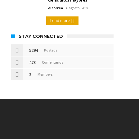
elcorreo
6 agosto, 2026
Load more
STAY CONNECTED
5294
Posteos
473
Comentarios
3
Members