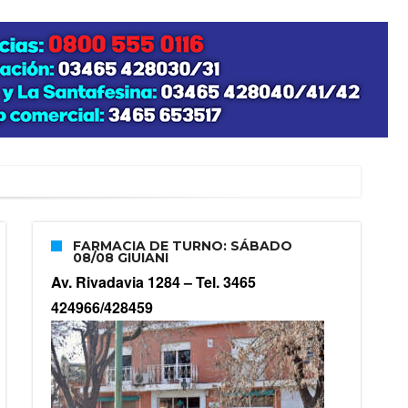
zo posible su nacimiento
FARMACIA DE TURNO: SÁBADO
08/08 GIUIANI
Av. Rivadavia 1284 –
Tel. 3465
424966/428459