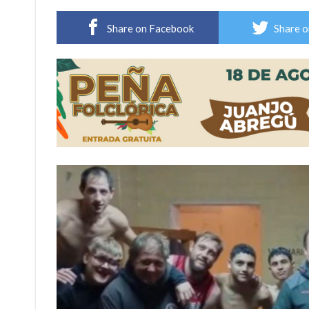
Firmat: “Codo a codo” lanza una campaña de re
Share on Facebook
Share o
Vuelve el básquet: este viernes arranca el C