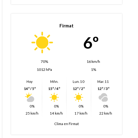
Firmat
6º
70%
16 km/h
1012 hPa
1%
Hoy
Mñn.
Lun. 10
Mar. 11
14º / 5º
15º / 4º
12º / 2º
12º / 3º
0%
0%
0%
0%
25 km/h
14 km/h
17 km/h
22 km/h
Clima en Firmat