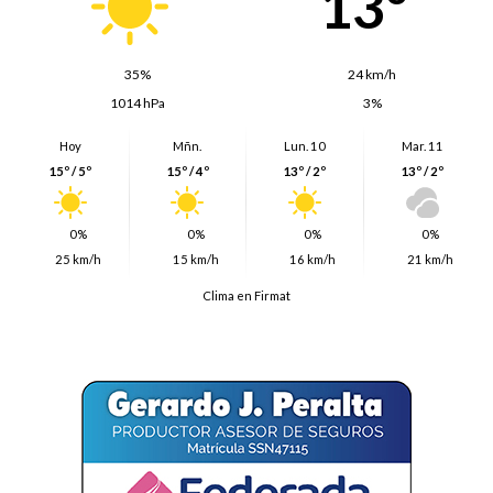
13º
35%
24 km/h
1014 hPa
3%
Hoy
Mñn.
Lun. 10
Mar. 11
15º / 5º
15º / 4º
13º / 2º
13º / 2º
0%
0%
0%
0%
25 km/h
15 km/h
16 km/h
21 km/h
Clima en Firmat