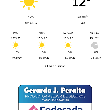
12º
40%
25 km/h
1014 hPa
4%
Hoy
Mñn.
Lun. 10
Mar. 11
15º / 5º
15º / 4º
13º / 2º
13º / 2º
0%
0%
0%
0%
25 km/h
15 km/h
16 km/h
21 km/h
Clima en Firmat