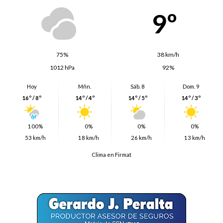
9º
75%
38 km/h
1012 hPa
92%
Hoy
Mñn.
Sáb. 8
Dom. 9
16º / 8º
14º / 4º
14º / 5º
14º / 3º
100%
0%
0%
0%
53 km/h
18 km/h
26 km/h
13 km/h
Clima en Firmat