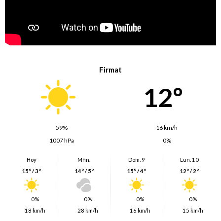
Firmat
12º
59%
16 km/h
1007 hPa
0%
Hoy
Mñn.
Dom. 9
Lun. 10
15º / 3º
14º / 5º
15º / 4º
12º / 2º
0%
0%
0%
0%
18 km/h
28 km/h
16 km/h
15 km/h