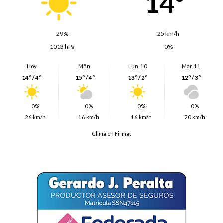
14º
29%
25 km/h
1013 hPa
0%
Hoy
Mñn.
Lun. 10
Mar. 11
14º / 4º
15º / 4º
13º / 2º
12º / 3º
0%
0%
0%
0%
26 km/h
16 km/h
16 km/h
20 km/h
Clima en Firmat