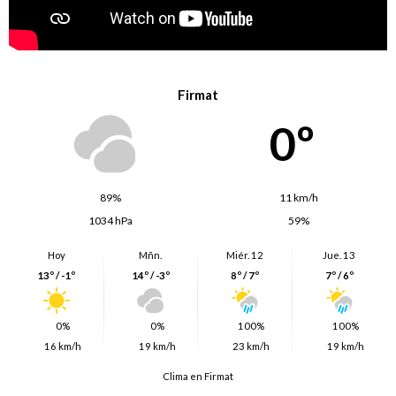
Firmat
0º
89%
11 km/h
1034 hPa
59%
Hoy
Mñn.
Miér. 12
Jue. 13
13º / -1º
14º / -3º
8º / 7º
7º / 6º
0%
0%
100%
100%
16 km/h
19 km/h
23 km/h
19 km/h
Clima en Firmat