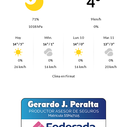
4º
71%
9 km/h
1018 hPa
0%
Hoy
Mñn.
Lun. 10
Mar. 11
14º / 5º
16º / 1º
14º / 0º
13º / 3º
0%
0%
0%
0%
26 km/h
16 km/h
16 km/h
20 km/h
Clima en Firmat