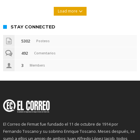
Load more
STAY CONNECTED
5302
Posteos
492
Comentarios
3
Members
El Correo de Firmat fue fundado el 11 de octubre de 1914 por
Fernando Toscano y su sobrino Enrique Toscano. Meses después, se
sumó a ellos un amigo de ambos: Juan Alfredo López Jacob, todos