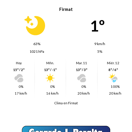
Firmat
1º
63%
9 km/h
1021 hPa
5%
Hoy
Mñn.
Mar. 11
Miér. 12
15º / 2º
13º / -1º
13º / 3º
8º / 6º
0%
0%
0%
100%
17 km/h
16 km/h
20 km/h
20 km/h
Clima en Firmat