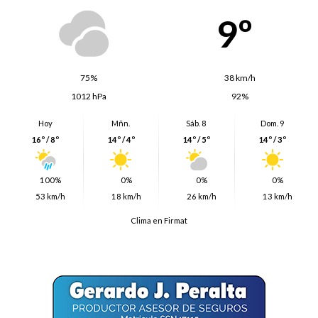
9º
75%
38 km/h
1012 hPa
92%
Hoy
Mñn.
Sáb. 8
Dom. 9
16º / 8º
14º / 4º
14º / 5º
14º / 3º
100%
0%
0%
0%
53 km/h
18 km/h
26 km/h
13 km/h
Clima en Firmat