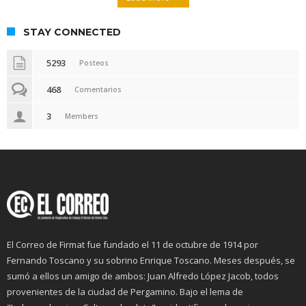
STAY CONNECTED
5293
Posteos
468
Comentarios
3
Members
El Correo de Firmat fue fundado el 11 de octubre de 1914 por
Fernando Toscano y su sobrino Enrique Toscano. Meses después, se
sumó a ellos un amigo de ambos: Juan Alfredo López Jacob, todos
provenientes de la ciudad de Pergamino. Bajo el lema de